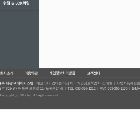
휘팅 ＆ LOK휘팅
(주)세광FA에이시스템
대표이사_김태현 이상혁
|
개인정보책임자_김태현
|
사업자등록번호_50
(우)702- (대구 북구 오봉로 11 (노원동2가))
|
TEL_053-356-1212
|
FAX_053-356-1130
|
E-MA
Copyright (c) 2012 by
, All rights reserved.