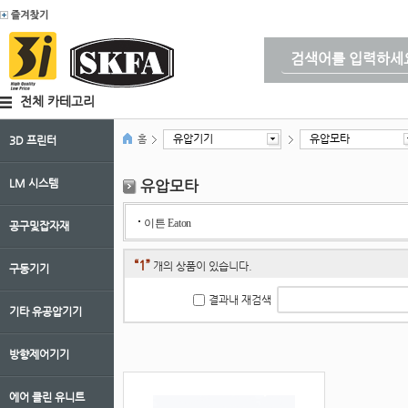
전체 카테고리
유압기기
유압모타
홈
3D 프린터
LM 시스템
유압모타
이튼 Eaton
공구및잡자재
“1”
개의 상품이 있습니다.
구동기기
결과내 재검색
기타 유공압기기
방향제어기기
에어 클린 유니트