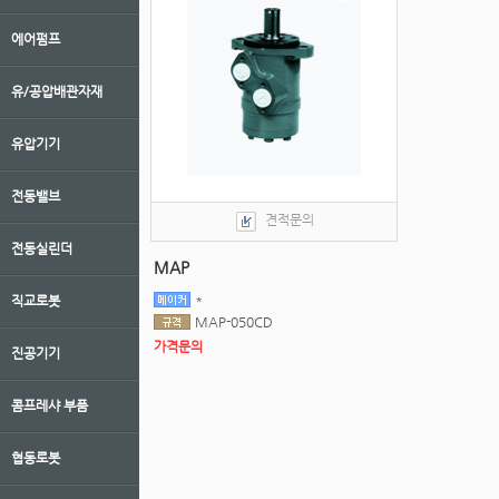
에어펌프
유/공압배관자재
유압기기
전동밸브
견적문의
전동실린더
MAP
*
직교로봇
MAP-050CD
가격문의
진공기기
콤프레샤 부품
협동로봇