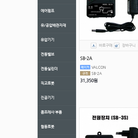
에어펌프
유/공압배관자재
유압기기
바로구매
장바구니
전동밸브
SB-2A
VALCON
전동실린더
SB-2A
31,350원
직교로봇
진공기기
콤프레샤 부품
협동로봇