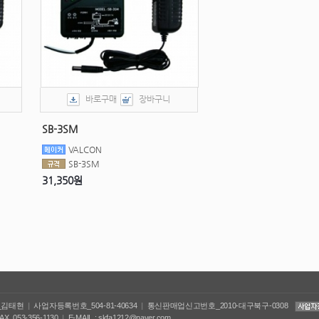
바로구매
장바구니
SB-3SM
VALCON
SB-3SM
31,350원
_김태현
|
사업자등록번호_504-81-40634
|
통신판매업신고번호_2010-대구북구-0308
AX_053-356-1130
|
E-MAIL : skfa1212@naver.com