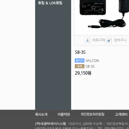
휘팅 ＆ LOK휘팅
바로구매
장바구니
SB-3S
VALCON
SB-3S
29,150원
(주)세광FA에이시스템
대표이사_김태현 이상혁
|
개인정보책임자
(우)702- (대구 북구 오봉로 11 (노원동2가))
|
TEL_053-356-1212
|
F