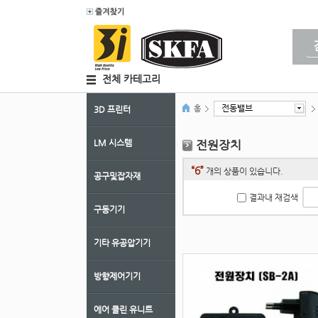
전체 카테고리
전동밸브
홈
3D 프린터
LM 시스템
전원장치
“6”
개의 상품이 있습니다.
공구및잡자재
결과내 재검색
구동기기
기타 유공압기기
방향제어기기
에어 클린 유니트