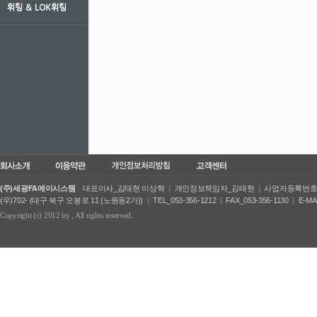
휘팅 ＆ LOK휘팅
(주)세광FA에이시스템
대표이사_김태현 이상혁
|
개인정보책임자_김태현
|
사업자등록번호_50
(우)702- (대구 북구 오봉로 11 (노원동2가))
|
TEL_053-356-1212
|
FAX_053-356-1130
|
E-MA
Copyright (c) 2012 by
, All rights reserved.