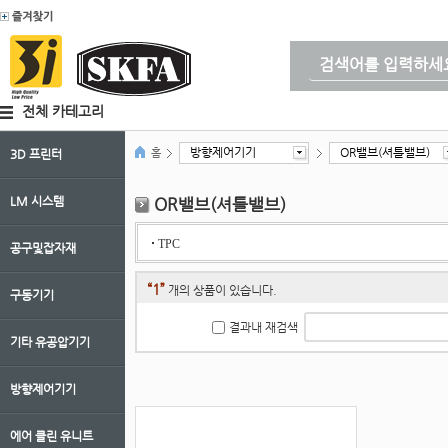
전체 카테고리
방향제어기기
OR밸브(셔틀밸브)
홈
3D 프린터
LM 시스템
OR밸브(셔틀밸브)
TPC
공구및잡자재
“1”
개의 상품이 있습니다.
구동기기
결과내 재검색
기타 유공압기기
방향제어기기
에어 클린 유니트