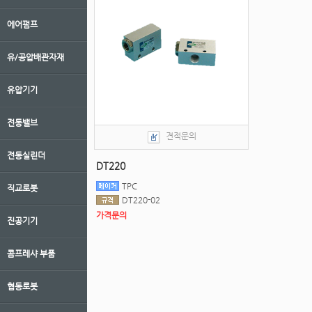
에어펌프
유/공압배관자재
유압기기
전동밸브
견적문의
전동실린더
DT220
TPC
직교로봇
DT220-02
가격문의
진공기기
콤프레샤 부품
협동로봇