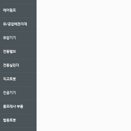
에어펌프
유/공압배관자재
유압기기
전동밸브
전동실린더
직교로봇
진공기기
콤프레샤 부품
협동로봇