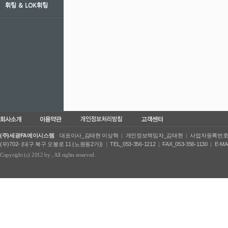
휘팅 ＆ LOK휘팅
(주)세광FA에이시스템
대표이사_김태현 이상혁
|
개인정보책임자_김태현
|
사업자등록번호_50
(우)702- (대구 북구 오봉로 11 (노원동2가))
|
TEL_053-356-1212
|
FAX_053-356-1130
|
E-MA
Copyright (c) 2012 by
, All rights reserved.