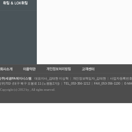
휘팅 ＆ LOK휘팅
(주)세광FA에이시스템
대표이사_김태현 이상혁
|
개인정보책임자_김태현
|
사업자등록번호_50
(우)702- (대구 북구 오봉로 11 (노원동2가))
|
TEL_053-356-1212
|
FAX_053-356-1130
|
E-MA
Copyright (c) 2012 by
, All rights reserved.