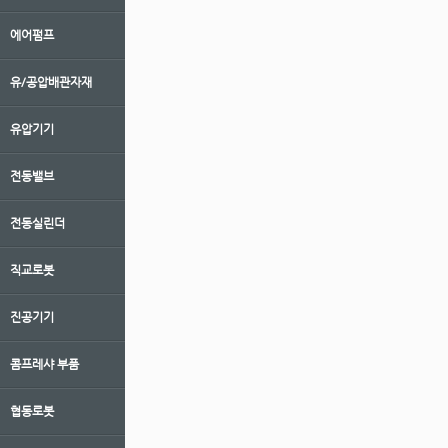
에어펌프
유/공압배관자재
유압기기
전동밸브
전동실린더
직교로봇
진공기기
콤프레샤 부품
협동로봇