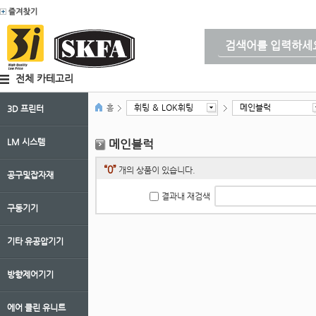
전체 카테고리
휘팅 ＆ LOK휘팅
메인블럭
홈
3D 프린터
LM 시스템
메인블럭
“0”
개의 상품이 있습니다.
공구및잡자재
결과내 재검색
구동기기
기타 유공압기기
방향제어기기
에어 클린 유니트