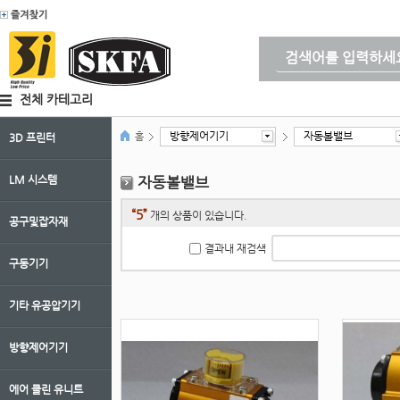
전체 카테고리
방향제어기기
자동볼밸브
홈
3D 프린터
LM 시스템
자동볼밸브
“5”
개의 상품이 있습니다.
공구및잡자재
결과내 재검색
구동기기
기타 유공압기기
방향제어기기
에어 클린 유니트