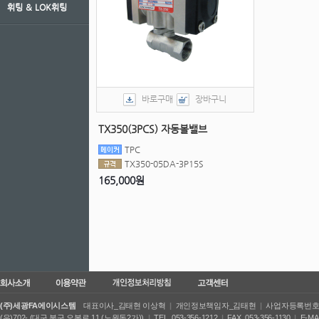
휘팅 ＆ LOK휘팅
바로구매
장바구니
TX350(3PCS) 자동볼밸브
TPC
TX350-05DA-3P15S
165,000원
(주)세광FA에이시스템
대표이사_김태현 이상혁
|
개인정보책임자_김태현
|
사업자등록번호_50
(우)702- (대구 북구 오봉로 11 (노원동2가))
|
TEL_053-356-1212
|
FAX_053-356-1130
|
E-MA