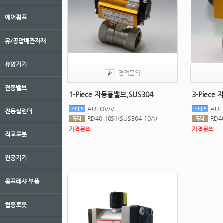
에어펌프
유/공압배관자재
유압기기
견적문의
전동밸브
1-Piece 자동볼밸브,SUS304
3-Piece
AUTOV/V
AUT
전동실린더
RD40-10S1(SUS304-10A)
RD4
가격문의
가격문의
직교로봇
진공기기
콤프레샤 부품
협동로봇