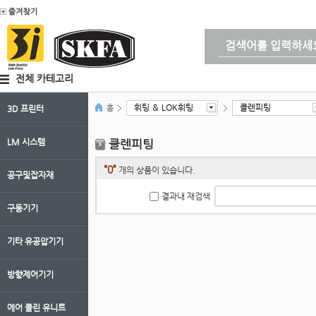
전체 카테고리
휘팅 ＆ LOK휘팅
클렌피팅
홈
3D 프린터
LM 시스템
클렌피팅
“0”
개의 상품이 있습니다.
공구및잡자재
결과내 재검색
구동기기
기타 유공압기기
방향제어기기
에어 클린 유니트