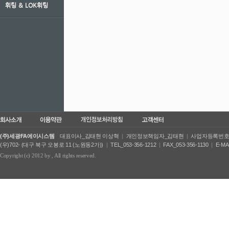
휘팅 ＆ LOK휘팅
(주)세광FA에이시스템
대표이사_김태현 이상혁
|
개인정보책임자_김태현
|
사업자등록번호_50
(우)702- (대구 북구 오봉로 11 (노원동2가))
|
TEL_053-356-1212
|
FAX_053-356-1130
|
E-MA
Copyright (c) 2012 by
, All rights reserved.