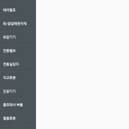
에어펌프
유/공압배관자재
유압기기
전동밸브
전동실린더
직교로봇
진공기기
콤프레샤 부품
협동로봇