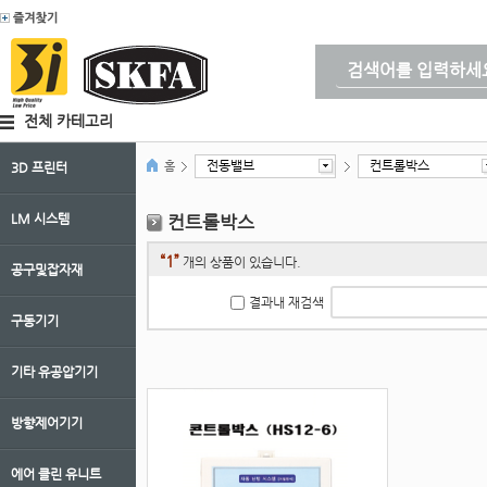
전체 카테고리
전동밸브
컨트롤박스
홈
3D 프린터
LM 시스템
컨트롤박스
“1”
개의 상품이 있습니다.
공구및잡자재
결과내 재검색
구동기기
기타 유공압기기
방향제어기기
에어 클린 유니트