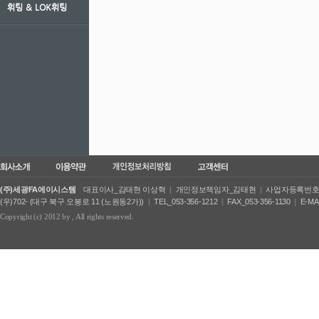
휘팅 ＆ LOK휘팅
(주)세광FA에이시스템
대표이사_김태현 이상혁
|
개인정보책임자_김태현
|
사업자등록번호_50
(우)702- (대구 북구 오봉로 11 (노원동2가))
|
TEL_053-356-1212
|
FAX_053-356-1130
|
E-MA
Copyright (c) 2012 by
, All rights reserved.