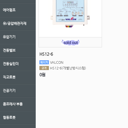
에어펌프
유/공압배관자재
유압기기
전동밸브
HS12-6
VALCON
전동실린더
HS12-6(개별난방시스템)
0원
직교로봇
진공기기
콤프레샤 부품
협동로봇