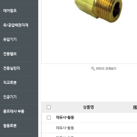
에어펌프
유/공압배관자재
유압기기
전동밸브
전동실린더
직교로봇
진공기기
상품명
메
콤프레샤 부품
레듀샤-황동
협동로봇
레듀샤-황동