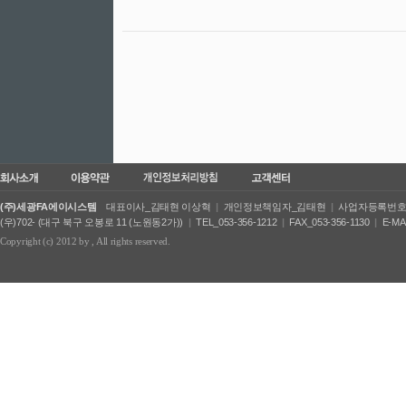
(주)세광FA에이시스템
대표이사_김태현 이상혁
|
개인정보책임자_김태현
|
사업자등록번호_50
(우)702- (대구 북구 오봉로 11 (노원동2가))
|
TEL_053-356-1212
|
FAX_053-356-1130
|
E-MA
Copyright (c) 2012 by
, All rights reserved.