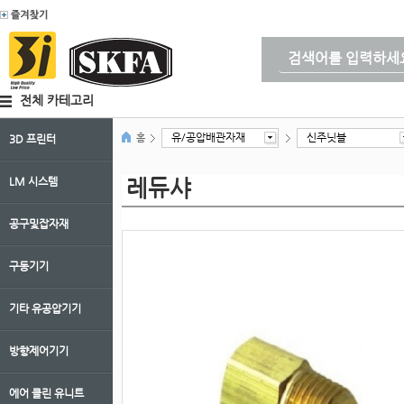
전체 카테고리
유/공압배관자재
신주닛블
홈
3D 프린터
LM 시스템
레듀샤
공구및잡자재
구동기기
기타 유공압기기
방향제어기기
에어 클린 유니트